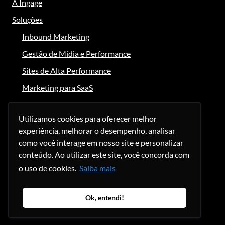
A Ingage
Soluções
Inbound Marketing
Gestão de Mídia e Performance
Sites de Alta Performance
Marketing para SaaS
Clientes e Cases
Utilizamos cookies para oferecer melhor
Conteúdo
experiência, melhorar o desempenho, analisar
Blog
como você interage em nosso site e personalizar
conteúdo. Ao utilizar este site, você concorda com
Central de Estudos
o uso de cookies.
Saiba mais
Core Web Vitals
Carreiras
Ok, entendi!
Contato